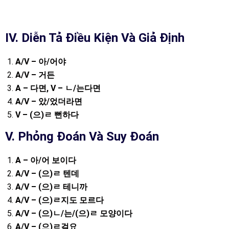
IV. Diễn Tả Điều Kiện Và Giả Định
A/V –
아
/
어야
A/V –
거든
A –
다면
, V –
ㄴ
/
는다면
A/V –
았
/
었더라면
V – (
으
)
ㄹ
뻔하다
V. Phỏng Đoán Và Suy Đoán
A –
아
/
어
보이다
A/V – (
으
)
ㄹ
텐데
A/V – (
으
)
ㄹ
테니까
A/V – (
으
)
ㄹ지도
모르다
A/V – (
으
)
ㄴ
/
는
/(
으
)
ㄹ
모양이다
A/V – (
으
)
ㄹ걸요