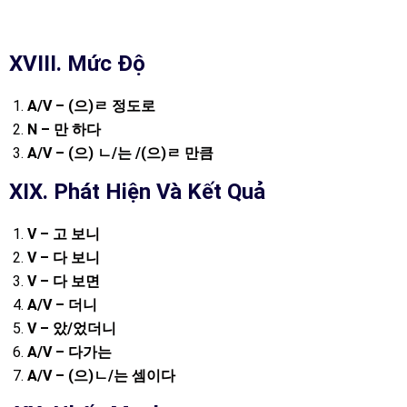
XVIII. Mức Độ
A/V – (
으
)
ㄹ
정도로
N –
만
하다
A/V – (
으
)
ㄴ
/
는
/(
으
)
ㄹ
만큼
XIX. Phát Hiện Và Kết Quả
V –
고
보니
V –
다
보니
V –
다
보면
A/V –
더니
V –
았
/
었더니
A/V –
다가는
A/V – (
으
)
ㄴ
/
는
셈이다