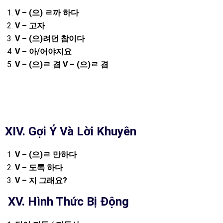
V – (
으
)
ㄹ까
하다
V –
고자
V – (
으
)
려던
참이다
V –
아
/
어야지요
V – (
으
)
ㄹ
겸
V – (
으
)
ㄹ
겸
XIV. Gợi Ý Và Lời Khuyên
V – (
으
)
ㄹ
만하다
V –
도록
하다
V –
지
그래요
?
XV.
Hình Thức Bị Động