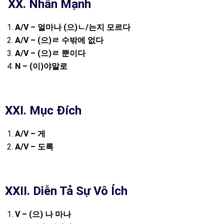
XX.
Nhấn Mạnh
A/V –
얼마나
(
으
)
ㄴ
/
는지
모르다
A/V – (
으
)
ㄹ
수밖에
없다
A/V – (
으
)
ㄹ
뿐이다
N – (
이
)
야말로
XXI. Mục Đích
A/V –
게
A/V –
도록
XXII. Diễn Tả Sự Vô Ích
V – (
으
)
나
마나