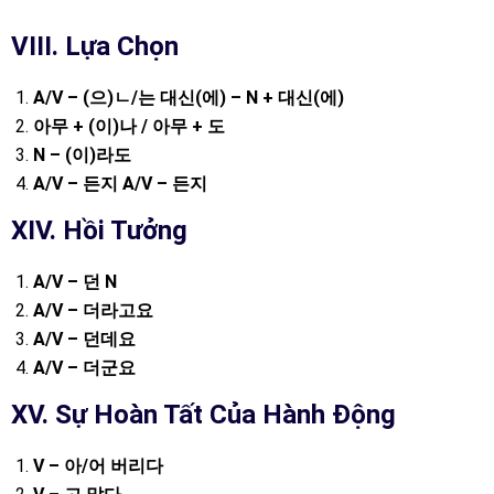
VIII. Lựa Chọn
A/V – (
으
)
ㄴ
/
는
대신
(
에
) – N +
대신
(
에
)
아무
+ (
이
)
나
/
아무
+
도
N – (
이
)
라도
A/V –
든지
A/V –
든지
XIV. Hồi Tưởng
A/V –
던
N
A/V –
더라고요
A/V –
던데요
A/V –
더군요
XV. Sự Hoàn Tất Của Hành Động
V –
아
/
어
버리다