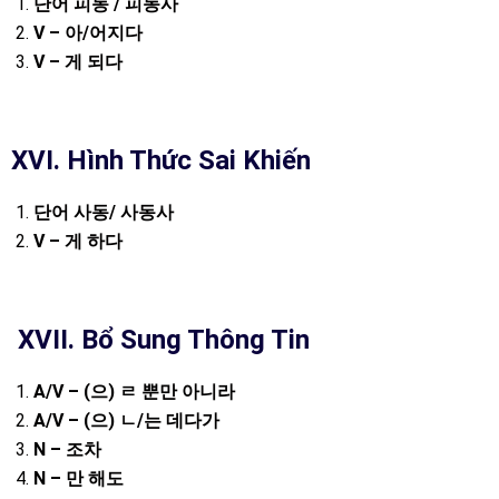
단어
피동
/
피동사
V –
아
/
어지다
V –
게
되다
XVI. Hình Thức Sai Khiến
단어
사동
/
사동사
V –
게
하다
XVII. Bổ Sung Thông Tin
A/V – (
으
)
ㄹ
뿐만
아니라
A/V – (
으
)
ㄴ
/
는
데다가
N –
조차
N –
만
해도