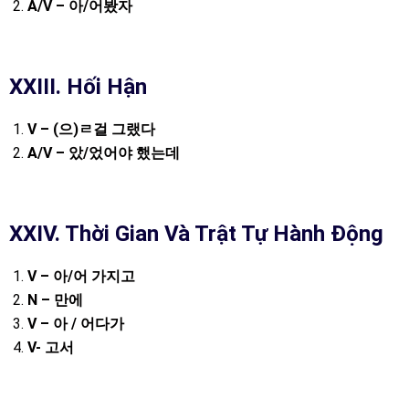
A/V –
아
/
어봤자
XXIII. Hối Hận
V – (
으
)
ㄹ걸
그랬다
A/V –
았
/
었어야
했는데
XXIV. Thời Gian Và Trật Tự Hành Động
V –
아
/
어
가지고
N –
만에
V –
아
/
어다가
V-
고서