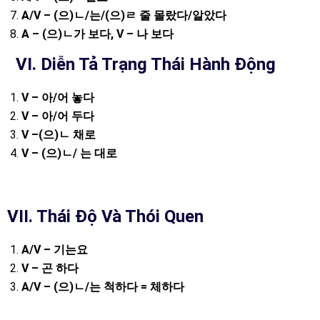
A/V – (
으
)
ㄴ
/
는
/(
으
)
ㄹ
줄
몰랐다
/
알았다
A – (
으
)
ㄴ가
보다
, V –
나
보다
VI.
Diễn Tả Trạng Thái Hành Động
V –
아
/
어
놓다
V –
아
/
어
두다
V –(
으
)
ㄴ
채로
V – (
으
)
ㄴ
/
는
대로
VII. Thái Độ Và Thói Quen
A/V –
기는요
V –
곤
하다
A/V – (
으
)
ㄴ
/
는
척하다
=
체하다