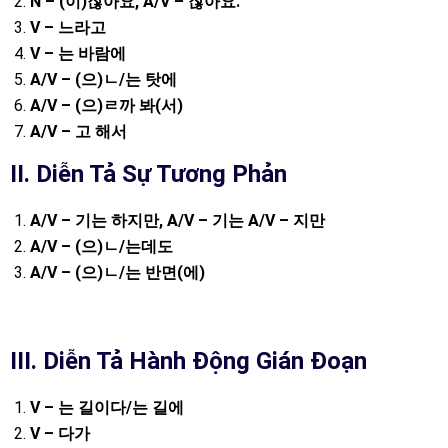
N – (
이
)
잖아요
, A/V –
잖아요
.
V –
느라고
V –
는
바람에
A/V – (
으
)
ㄴ
/
는
탓에
A/V – (
으
)
ㄹ까
봐
(
서
)
A/V –
고
해서
II. Diễn Tả Sự Tương Phản
A/V –
기는
하지만
, A/V –
기는
A/V –
지만
A/V – (
으
)
ㄴ
/
는데도
A/V – (
으
)
ㄴ
/
는
반면
(
에
)
III.
Diễn Tả Hành Động Gián Đoạn
V –
는
길이다
/
는
길에
V –
다가