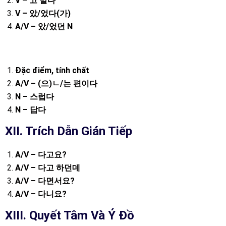
V –
고
말다
V –
았
/
었다
(
가
)
A/V –
았
/
었던
N
Đặc điểm, tính chất
A/V – (
으
)
ㄴ
/
는
편이다
N –
스럽다
N –
답다
XII. Trích Dẫn Gián Tiếp
A/V –
다고요
?
A/V –
다고
하던데
A/V –
다면서요
?
A/V –
다니요
?
XIII. Quyết Tâm Và Ý Đồ