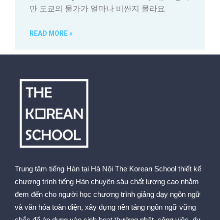
만 도쿄의 물가가 얼마나 비싼지 몰라요.
READ MORE »
Trung tâm tiếng Hàn tại Hà Nội The Korean School thiết kế
chương trình tiếng Hàn chuyên sâu chất lượng cao nhằm
đem đến cho người học chương trình giảng dạy ngôn ngữ
và văn hóa toàn diện, xây dựng nền tảng ngôn ngữ vững
chắc để áp dụng vào sinh hoạt thường nhật, công việc, du