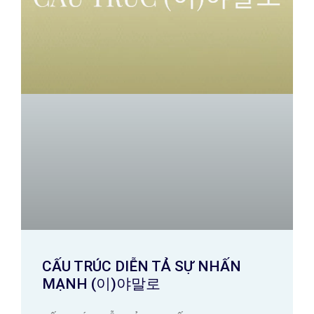
CẤU TRÚC DIỄN TẢ SỰ NHẤN
MẠNH (이)야말로