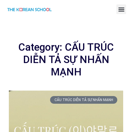
BÀI GIẢNG TIẾNG HÀN ONLINE
Category: CẤU TRÚC
DIỄN TẢ SỰ NHẤN
MẠNH
CẤU TRÚC DIỄN TẢ SỰ NHẤN MẠNH