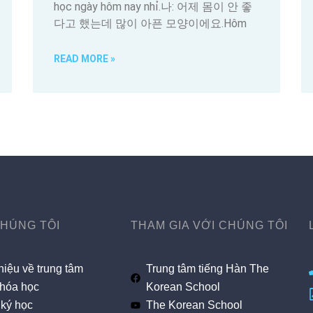
học ngày hôm nay nhỉ.나: 어제 몸이 안 좋
다고 했는데 많이 아픈 모양이에요.Hôm
READ MORE »
CHÚNG TÔI
THAM GIA VỚI CHÚNG TÔI
hiệu về trung tâm
Trung tâm tiếng Hàn The
hóa học
Korean School
ký học
The Korean School