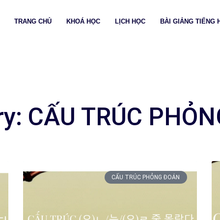
TRANG CHỦ
KHOÁ HỌC
LỊCH HỌC
BÀI GIẢNG TIẾNG 
ry: CẤU TRÚC PHỎ
CẤU TRÚC PHỎNG ĐOÁN