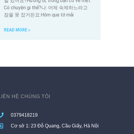
일 있어요?Hương ơi, trông bạn có vẻ mệt.
Có chuyện gi thế?나: 어제 숙제하느라고
잠을 못 잤거든요.Hôm qua tớ mải
READ MORE »
LIÊN HỆ CHÚNG TÔI
0379418219
Cơ sở 1: 23 Đỗ Quang, Cầu Giấy, Hà Nội