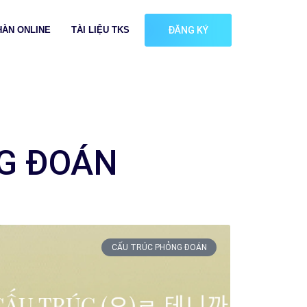
HÀN ONLINE
TÀI LIỆU TKS
ĐĂNG KÝ
NG ĐOÁN
CẤU TRÚC PHỎNG ĐOÁN