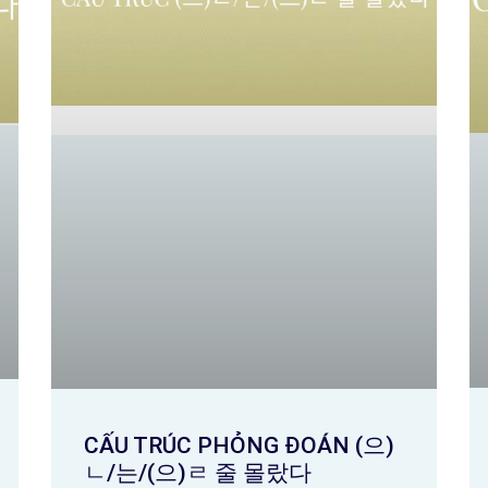
CẤU TRÚC PHỎNG ĐOÁN (으)
ㄴ/는/(으)ㄹ 줄 몰랐다