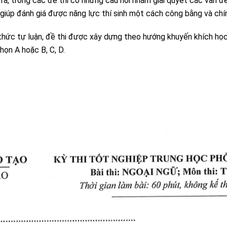
 ra, trong các đề thi có những câu hỏi nhằm giải quyết các vấn 
giúp đánh giá được năng lực thí sinh một cách công bằng và chí
thức tự luận, đề thi được xây dựng theo hướng khuyến khích học 
họn A hoặc B, C, D.