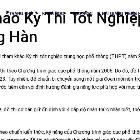
hảo Kỳ Thi Tốt Ngh
TRANG CHỦ
KHOÁ HỌC
LỊCH HỌC
BÀI GIẢNG TIẾNG 
g Hàn
i tham khảo Kỳ thi tốt nghiệp trung học phổ thông (THPT) năm 
thi theo Chương trình giáo dục phổ thông năm 2006. Do đó, đề 
3. Tuy nhiên, để chuẩn bị chuyển sang một giai đoạn mới nên tr
ớc tiệm cận với định hướng đánh giá năng lực phù hợp với mục t
, đề thi cơ bản giữ ổn định với 4 cấp độ nhận thức nhận biết, thô
theo chuẩn kiến thức, kỹ năng của Chương trình giáo dục phổ thô