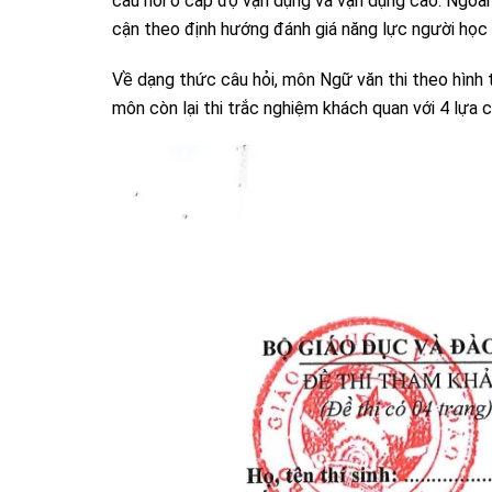
câu hỏi ở cấp độ vận dụng và vận dụng cao. Ngoài
cận theo định hướng đánh giá năng lực người học 
Về dạng thức câu hỏi, môn Ngữ văn thi theo hình 
môn còn lại thi trắc nghiệm khách quan với 4 lựa c