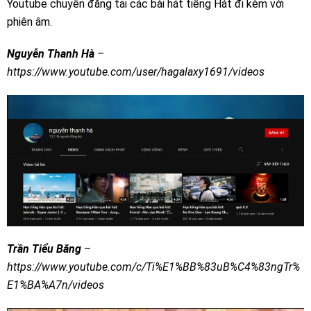
Youtube chuyên đăng tải các bài hát tiếng Hát đi kèm với
phiên âm.
Nguyễn Thanh Hà
–
https://www.youtube.com/user/hagalaxy1691/videos
Trần Tiểu Băng
–
https://www.youtube.com/c/Ti%E1%BB%83uB%C4%83ngTr%
E1%BA%A7n/videos