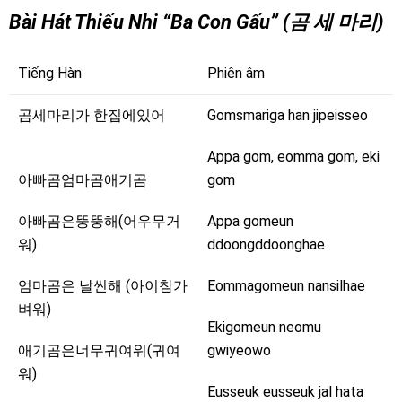
Bài Hát Thiếu Nhi “Ba Con Gấu” (곰 세 마리)
Tiếng Hàn
Phiên âm
곰세마리가 한집에있어
Gomsmariga han jipeisseo
Appa gom, eomma gom, eki
아빠곰엄마곰애기곰
gom
아빠곰은뚱뚱해(어우무거
Appa gomeun
워)
ddoongddoonghae
엄마곰은 날씬해 (아이참가
Eommagomeun nansilhae
벼워)
Ekigomeun neomu
애기곰은너무귀여워(귀여
gwiyeowo
워)
Eusseuk eusseuk jal hata