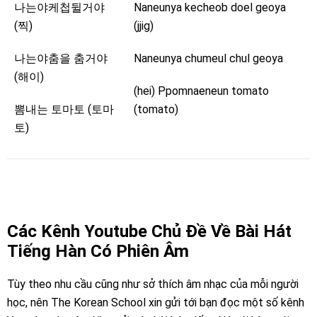
나는야케첩뒬거야
Naneunya kecheob doel geoya
(찍)
(jjig)
나는야춤을 춤거야
Naneunya chumeul chul geoya
(해이)
(hei) Ppomnaeneun tomato
뽐내는 토마토 (토마
(tomato)
토)
Các Kênh Youtube Chủ Đề Về Bài Hát
Tiếng Hàn Có Phiên Âm
Tùy theo nhu cầu cũng như sở thích âm nhạc của mỗi người
học, nên The Korean School xin gửi tới bạn đọc một số kênh