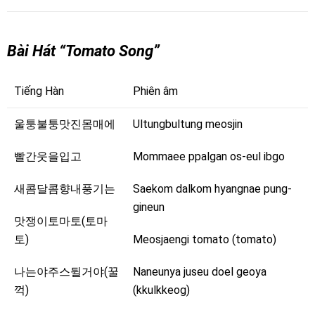
Bài Hát “Tomato Song”
Tiếng Hàn
Phiên âm
울퉁불퉁맛진몸매에
Ultungbultung meosjin
빨간웃을입고
Mommaee ppalgan os-eul ibgo
새콤달콤향내풍기는
Saekom dalkom hyangnae pung-
gineun
맛쟁이토마토(토마
토)
Meosjaengi tomato (tomato)
나는야주스뒬거야(꿀
Naneunya juseu doel geoya
꺽)
(kkulkkeog)