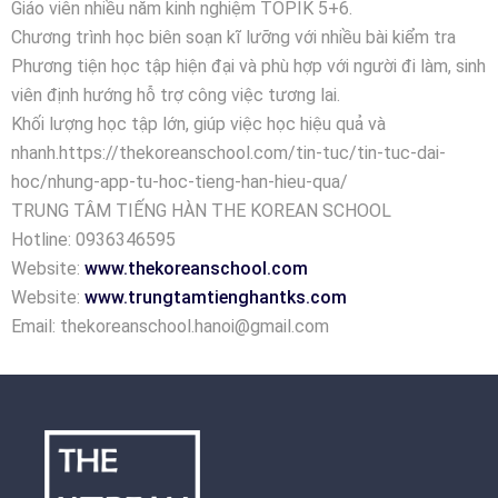
Giáo viên nhiều năm kinh nghiệm TOPIK 5+6.
Chương trình học biên soạn kĩ lưỡng với nhiều bài kiểm tra
Phương tiện học tập hiện đại và phù hợp với người đi làm, sinh
viên định hướng hỗ trợ công việc tương lai.
Khối lượng học tập lớn, giúp việc học hiệu quả và
nhanh.https://thekoreanschool.com/tin-tuc/tin-tuc-dai-
hoc/nhung-app-tu-hoc-tieng-han-hieu-qua/
TRUNG TÂM TIẾNG HÀN THE KOREAN SCHOOL
Hotline: 0936346595
Website:
www.thekoreanschool.com
Website:
www.trungtamtienghantks.com
Email: thekoreanschool.hanoi@gmail.com