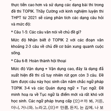
thực tiễn cao hơn và sử dụng các dạng bài thi trong
đề thi TOPIK. Thầy Cường với kinh nghiệm luyện thi
THPT từ 2021 sẽ cùng phân tích các dạng câu hỏi
và mức độ:
* Câu 1-5: Các câu văn nói về chủ đề gì?
Mức độ Nhận biết ở TOPIK 2 với các đoạn văn
khoảng 2-3 câu về chủ đề cơ bản xung quanh cuộc
sống.
* Câu 6-8: Hoàn thành hội thoại
Mức độ Vận dụng + Vận dụng cao, đây là dạng đã
xuất hiện đề thi cũ tuy nhiên rút gọn còn 3 câu. Đề
làm được câu này học sinh cần năm chắc ngữ pháp
TOPIK 3-4 và các Quán dụng ngữ + Tục ngữ. Đề
minh hoạ ra về Tục ngữ là điểm mới và rất khó với
học sinh. Các ngữ pháp trung cấp (으)ㄹ까 봐, 거든,
더니, 거니와, 느라고, (으)ㄹ 만큼, 든지, 는 김에, 나 보