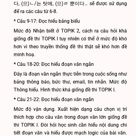
다, (으)ㄴ/는 탓에, (으)ㄹ 뿐이다… sẽ được sử dụng
để ra các câu từ 6-8.
* Câu 9-17: Đọc hiểu bảng biểu
Mức độ Nhận biết ở TOPIK 2, cách ra câu hỏi khá
giống đề thi TOPIK I tuy nhiên có thể ở mức độ khó
hơn vì theo truyền thống đề thi thật sẽ khó hơn đề
minh hoạ.
*
Câu 18-20: Đọc hiểu đoạn văn ngắn
Đây là đoạn văn ngắn thực tiễn trong cuộc sống như
bảng thông báo, bức thư, email, tin nhắn. Mức độ
Thông hiểu. Hình thức khá giống đề thi TOPIK I.
*
Câu 21-22: Đọc hiểu đoạn văn ngắn
Mức độ vận dụng. Xuất hiện dạng câu chọn vị trí
thích hợp cho câu văn trong đoạn văn lớn giống đề
thi TOPIK I. Đòi hỏi học sinh cần hiểu nội dung chi
tiết đoạn văn và hiểu được mạch logic của bài văn.