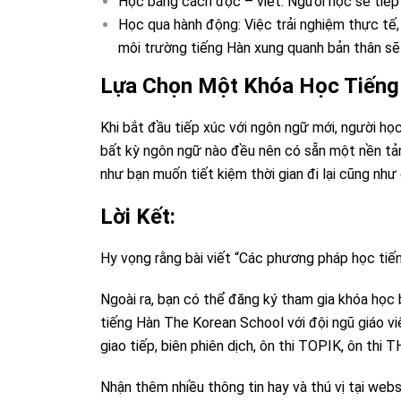
Học bằng cách đọc – viết: Người học sẽ tiếp 
Học qua hành động: Việc trải nghiệm thực tế
môi trường tiếng Hàn xung quanh bản thân sẽ
Lựa Chọn Một Khóa Học Tiếng
Khi bắt đầu tiếp xúc với ngôn ngữ mới, người h
bất kỳ ngôn ngữ nào đều nên có sẵn một nền tảng
như bạn muốn tiết kiệm thời gian đi lại cũng nh
Lời Kết:
Hy vọng rằng bài viết “Các phương pháp học tiếng
Ngoài ra, bạn có thể đăng ký tham gia khóa học 
tiếng Hàn The Korean School với đội ngũ giáo v
giao tiếp, biên phiên dịch, ôn thi TOPIK, ôn thi 
Nhận thêm nhiều thông tin hay và thú vị tại we