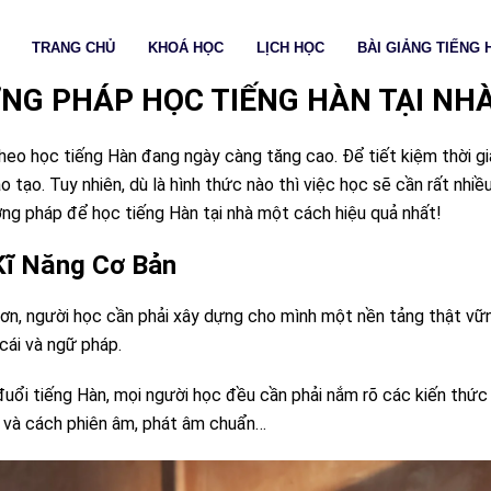
TRANG CHỦ
KHOÁ HỌC
LỊCH HỌC
BÀI GIẢNG TIẾNG 
NG PHÁP HỌC TIẾNG HÀN TẠI NHÀ
o học tiếng Hàn đang ngày càng tăng cao. Để tiết kiệm thời gian 
o tạo. Tuy nhiên, dù là hình thức nào thì việc học sẽ cần rất nhiề
ng pháp để học tiếng Hàn tại nhà một cách hiệu quả nhất!
Kĩ Năng Cơ Bản
 hơn, người học cần phải xây dựng cho mình một nền tảng thật v
cái và ngữ pháp.
đuổi tiếng Hàn, mọi người học đều cần phải nắm rõ các kiến thức
ữ và cách phiên âm, phát âm chuẩn…