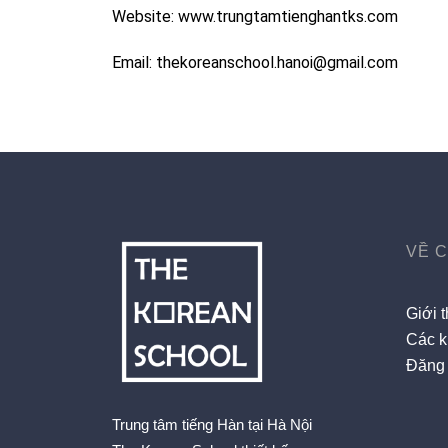
Website:
www.trungtamtienghantks.com
Email:
thekoreanschool.hanoi@gmail.com
VỀ 
Giới t
Các k
Đăng 
Trung tâm tiếng Hàn tại Hà Nội