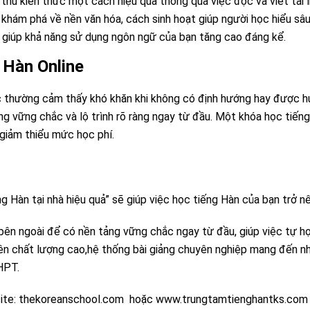
thu kiến thức một cách hiệu quả thông qua việc đọc và viết tài l
, khám phá về nền văn hóa, cách sinh hoạt giúp người học hiểu s
 giúp khả năng sử dụng ngôn ngữ của bạn tăng cao đáng kể.
 Hàn Online
ọc thường cảm thấy khó khăn khi không có định hướng hay được h
 vững chắc và lộ trình rõ ràng ngay từ đầu. Một khóa học tiếng 
ư giảm thiểu mức học phí.
 Hàn tại nhà hiệu quả” sẽ giúp việc học tiếng Hàn của bạn trở nê
bên ngoài để có nền tảng vững chắc ngay từ đầu, giúp việc tự họ
iên chất lượng cao,hệ thống bài giảng chuyên nghiệp mang đến nh
THPT.
bsite: thekoreanschool.com hoặc
www.trungtamtienghantks.com