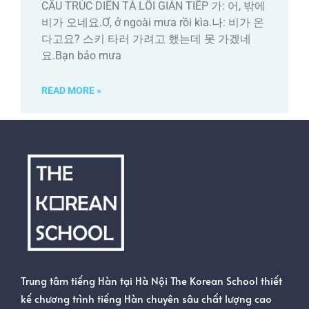
CẤU TRÚC DIỄN TẢ LỐI GIÁN TIẾP 가: 어, 밖에
비가 오네요.Ơ, ở ngoài mưa rồi kìa.나: 비가 온
다고요? 스키 타러 가려고 했는데 못 가겠네
요.Bạn bảo mưa
READ MORE »
Trung tâm tiếng Hàn tại Hà Nội The Korean School thiết
kế chương trình tiếng Hàn chuyên sâu chất lượng cao