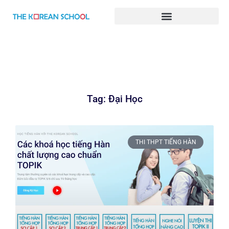
BÀI GIẢNG TIẾNG HÀN ONLINE
Tag: Đại Học
THI THPT TIẾNG HÀN