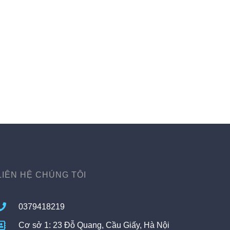
LIÊN HỆ CHÚNG TÔI
0379418219
Cơ sở 1: 23 Đỗ Quang, Cầu Giấy, Hà Nội