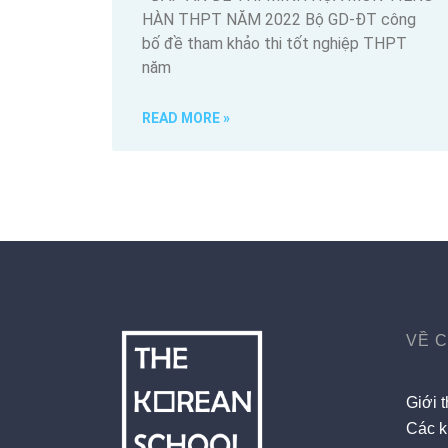
HÀN THPT NĂM 2022 Bộ GD-ĐT công
bố đề tham khảo thi tốt nghiệp THPT
năm
READ MORE »
VỀ 
Giới t
Các k