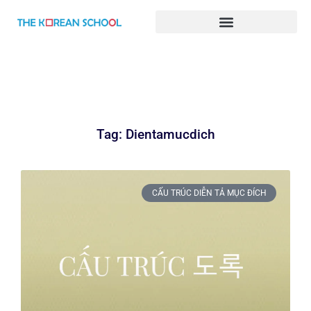
BÀI GIẢNG TIẾNG HÀN ONLINE
Tag: Dientamucdich
CẤU TRÚC DIỄN TẢ MỤC ĐÍCH