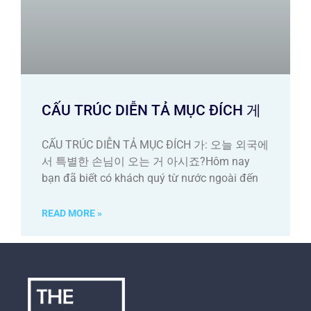
CẤU TRÚC DIỄN TẢ MỤC ĐÍCH 게
CẤU TRÚC DIỄN TẢ MỤC ĐÍCH 가: 오늘 외국에
서 특별한 손님이 오는 거 아시죠?Hôm nay
bạn đã biết có khách quý từ nước ngoài đến
READ MORE »