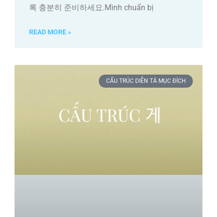
록 충분히 준비하세요.Mình chuẩn bị
READ MORE »
CẤU TRÚC DIỄN TẢ MỤC ĐÍCH