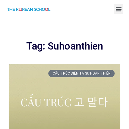
BÀI GIẢNG TIẾNG HÀN ONLINE
Tag: Suhoanthien
CẤU TRÚC DIỄN TẢ SỰ HOÀN THIỆN