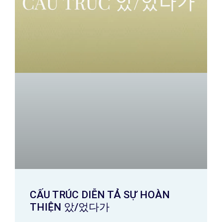
CẤU TRÚC DIỄN TẢ SỰ HOÀN
THIỆN 았/었다가