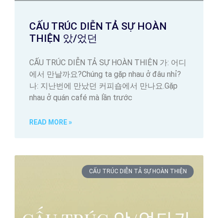
CẤU TRÚC DIỄN TẢ SỰ HOÀN
THIỆN 았/었던
CẤU TRÚC DIỄN TẢ SỰ HOÀN THIỆN 가: 어디
에서 만날까요?Chúng ta gặp nhau ở đâu nhỉ?
나: 지난번에 만났던 커피숍에서 만나요.Gặp
nhau ở quán café mà lần trước
READ MORE »
CẤU TRÚC DIỄN TẢ SỰ HOÀN THIỆN