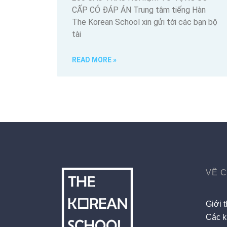
CẤP CÓ ĐÁP ÁN Trung tâm tiếng Hàn
The Korean School xin gửi tới các bạn bộ
tài
READ MORE »
VỀ 
Giới t
Các k