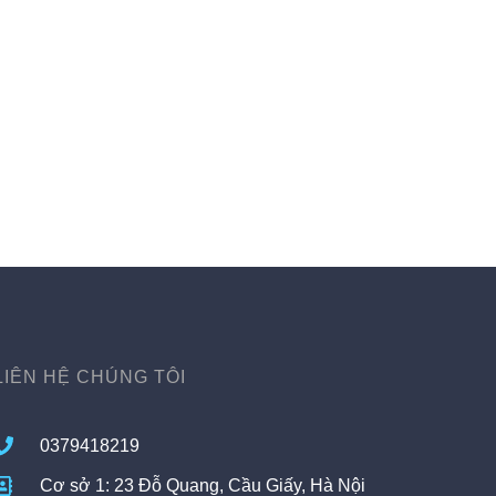
LIÊN HỆ CHÚNG TÔI
0379418219
Cơ sở 1: 23 Đỗ Quang, Cầu Giấy, Hà Nội