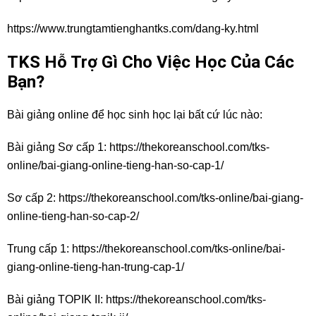
https://www.trungtamtienghantks.com/dang-ky.html
TKS Hỗ Trợ Gì Cho Việc Học Của Các
Bạn?
Bài giảng online để học sinh học lại bất cứ lúc nào:
Bài giảng Sơ cấp 1:
https://thekoreanschool.com/tks-
online/bai-giang-online-tieng-han-so-cap-1/
Sơ cấp 2:
https://thekoreanschool.com/tks-online/bai-giang-
online-tieng-han-so-cap-2/
Trung cấp 1:
https://thekoreanschool.com/tks-online/bai-
giang-online-tieng-han-trung-cap-1/
Bài giảng TOPIK II:
https://thekoreanschool.com/tks-