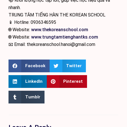
📚 Khối lượng học tập lớn, giúp việc học hiệu quả và
nhanh.
TRUNG TÂM TIẾNG HÀN THE KOREAN SCHOOL
📱 Hotline: 0936346595
🌐 Website:
www.thekoreanschool.com
🌐 Website:
www.trungtamtienghantks.com
📧 Email: thekoreanschool.hanoi@gmail.com
Facebook
Twitter
LinkedIn
Pinterest
Tumblr