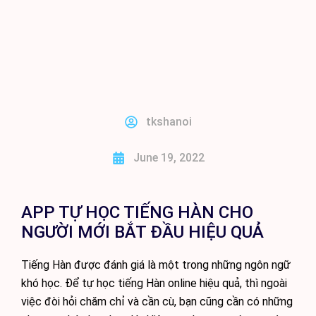
BÀI GIẢNG TIẾNG HÀN ONLINE
tkshanoi
June 19, 2022
APP TỰ HỌC TIẾNG HÀN CHO
NGƯỜI MỚI BẮT ĐẦU HIỆU QUẢ
Tiếng Hàn được đánh giá là một trong những ngôn ngữ
khó học. Để tự học tiếng Hàn online hiệu quả, thì ngoài
việc đòi hỏi chăm chỉ và cần cù, bạn cũng cần có những