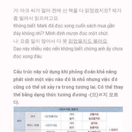
가: 마크 씨가 얼마 전에 산 책을 다 읽었겠지요? 제가
좀 빌려서 읽으려고요.
Không biết Mark đã đọc xong cuốn sách mua gần
đây không nhỉ? Mình định mượn đọc một chút.
나: 요즘 일이 많아서 다 못
읽었을지도 몰라요
.
Dạo này nhiều việc nến không biết chừng anh ấy chưa
đọc xong đâu.
Cấu trúc này sử dụng khi phỏng đoán khả năng
phát sinh một việc nào đó là nhỏ nhưng việc đó
cũng có thể sẽ xảy ra trong tương lai. Có thể thay
thế bằng dạng thức tương đương -(으)ㄹ지 모르
다.