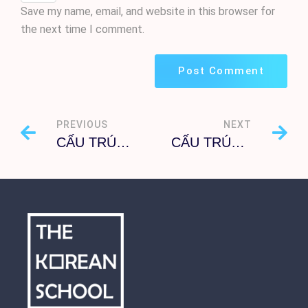
Save my name, email, and website in this browser for
the next time I comment.
PREVIOUS
NEXT
CẤU TRÚC PHỎNG ĐOÁN (으)ㄴ/는/(으)ㄹ 줄 몰랐다
CẤU TRÚC TƯƠNG PHẢN 기는 하지만, -기는 -지만