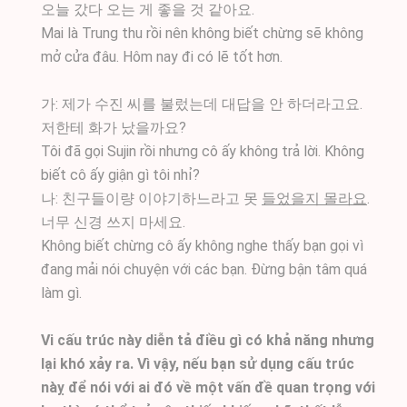
오늘 갔다 오는 게 좋을 것 같아요.
Mai là Trung thu rồi nên không biết chừng sẽ không
mở cửa đâu. Hôm nay đi có lẽ tốt hơn.
가: 제가 수진 씨를 불렀는데 대답을 안 하더라고요.
저한테 화가 났을까요?
Tôi đã gọi Sujin rồi nhưng cô ấy không trả lời. Không
biết cô ấy giận gì tôi nhỉ?
나: 친구들이량 이야기하느라고 못
들었을지 몰라요
.
너무 신경 쓰지 마세요.
Không biết chừng cô ấy không nghe thấy bạn gọi vì
đang mải nói chuyện với các bạn. Đừng bận tâm quá
làm gì.
Vi cấu trúc này diễn tả điều gì có khả năng nhưng
lại khó xảy ra. Vì vậy, nếu bạn sử dụng cấu trúc
nàỵ để nói với ai đó về một vấn đề quan trọng với