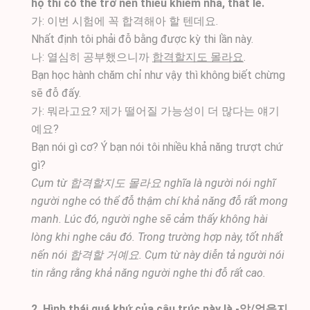
họ thì có thể trở nên thiếu khiếm nhã, thất lễ.
가: 이번 시험에 꼭 합격해아 할 텐데요.
Nhất định tôi phải đỗ bằng được kỳ thi lần này.
나: 열심히 공부했으니까
합격할지도 몰라요
.
Bạn học hành chăm chỉ như vậy thì không biết chừng
sẽ đỗ đấy.
가: 뭐라고요? 제가 떨어질 가능성이 더 많다는 얘기
예요?
Bạn nói gì cơ? Ý bạn nói tôi nhiều khả năng trượt chứ
gì?
Cụm từ 합격할지도 몰라요 nghĩa là người nói nghĩ
người nghe có thể đỗ thậm chí khả năng đỗ rất mong
manh. Lúc đó, người nghe sẽ cảm thấy không hài
lòng khi nghe câu đó. Trong trường hợp này, tốt nhất
nến nói 합격할 거예요. Cụm từ này diễn tả người nói
tin rằng rằng khả năng người nghe thi đỗ rất cao.
2. Hình thái quá khứ của câu trúc này là -았/었을지