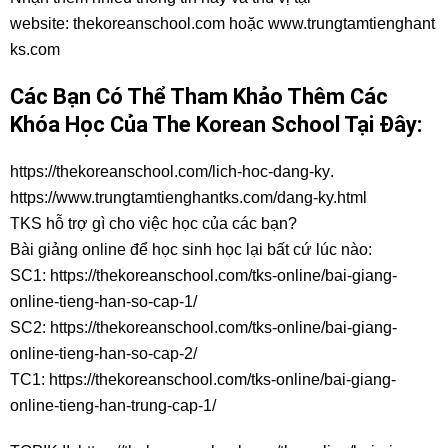
website:
thekoreanschool.com
hoặc
www.trungtamtienghant
ks.com
Các Bạn Có Thể Tham Khảo Thêm Các
Khóa Học Của The Korean School Tại Đây:
https://thekoreanschool.com/lich-hoc-dang-ky
.
https://www.trungtamtienghantks.com/dang-ky.html
TKS hỗ trợ gì cho việc học của các bạn?
Bài giảng online để học sinh học lại bất cứ lúc nào:
SC1:
https://thekoreanschool.com/tks-online/bai-giang-
online-tieng-han-so-cap-1/
SC2:
https://thekoreanschool.com/tks-online/bai-giang-
online-tieng-han-so-cap-2/
TC1:
https://thekoreanschool.com/tks-online/bai-giang-
online-tieng-han-trung-cap-1/