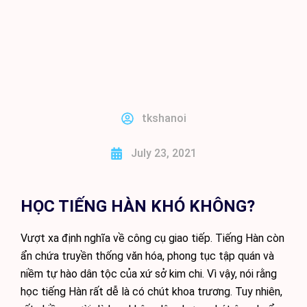
BÀI GIẢNG TIẾNG HÀN ONLINE
tkshanoi
July 23, 2021
HỌC TIẾNG HÀN KHÓ KHÔNG?
Vượt xa định nghĩa về công cụ giao tiếp. Tiếng Hàn còn
ẩn chứa truyền thống văn hóa, phong tục tập quán và
niềm tự hào dân tộc của xứ sở kim chi. Vì vậy, nói rằng
học tiếng Hàn rất dễ là có chút khoa trương. Tuy nhiên,