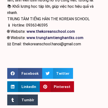
làm, sinh viên định hướng hỗ trợ công việc tương lai.
📚 Khối lượng học tập lớn, giúp việc học hiệu quả và
nhanh.
TRUNG TÂM TIẾNG HÀN THE KOREAN SCHOOL
📱 Hotline: 0936346595
🌐 Website:
www.thekoreanschool.com
🌐 Website:
www.trungtamtienghantks.com
📧 Email: thekoreanschool.hanoi@gmail.com
Facebook
Twitter
LinkedIn
Pinterest
Tumblr