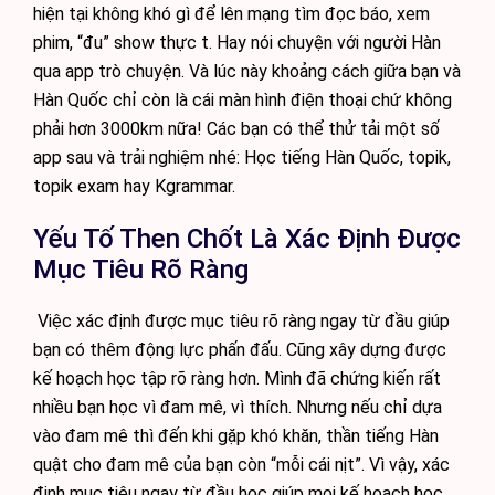
hiện tại không khó gì để lên mạng tìm đọc báo, xem
phim, “đu” show thực t. Hay nói chuyện với người Hàn
qua app trò chuyện. Và lúc này khoảng cách giữa bạn và
Hàn Quốc chỉ còn là cái màn hình điện thoại chứ không
phải hơn 3000km nữa! Các bạn có thể thử tải một số
app sau và trải nghiệm nhé: Học tiếng Hàn Quốc, topik,
topik exam hay Kgrammar.
Yếu Tố Then Chốt Là Xác Định Được
Mục Tiêu Rõ Ràng
Việc xác định được mục tiêu rõ ràng ngay từ đầu giúp
bạn có thêm động lực phấn đấu. Cũng xây dựng được
kế hoạch học tập rõ ràng hơn. Mình đã chứng kiến rất
nhiều bạn học vì đam mê, vì thích. Nhưng nếu chỉ dựa
vào đam mê thì đến khi gặp khó khăn, thần tiếng Hàn
quật cho đam mê của bạn còn “mỗi cái nịt”. Vì vậy, xác
định mục tiêu ngay từ đầu học giúp mọi kế hoạch học