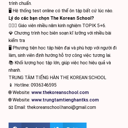
trình chuẩn.
🖥 Hệ thống test online có thể ôn tập bất cứ lúc nào.
Lý do các bạn chọn The Korean School?
🙋🏻‍♂️ Giáo viên nhiều năm kinh nghiệm TOPIK 5+6.
💎 Chương trình học biên soạn kĩ lưỡng với nhiều bài
kiểm tra
🖥 Phương tiện học tập hiện đại và phù hợp với người đi
làm, sinh viên định hướng hỗ trợ công việc tương lai.
📚 Khối lượng học tập lớn, giúp việc học hiệu quả và
nhanh.
TRUNG TÂM TIẾNG HÀN THE KOREAN SCHOOL
📱 Hotline: 0936346595
🌐 Website:
www.thekoreanschool.com
🌐 Website:
www.trungtamtienghantks.com
📧 Email: thekoreanschool.hanoi@gmail.com