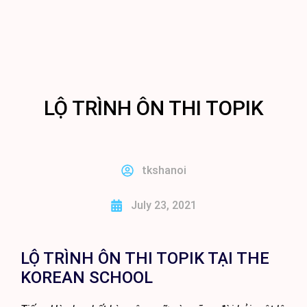
BÀI GIẢNG TIẾNG HÀN ONLINE
LỘ TRÌNH ÔN THI TOPIK
tkshanoi
July 23, 2021
LỘ TRÌNH ÔN THI TOPIK TẠI THE
KOREAN SCHOOL