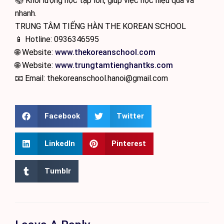
📚 Khối lượng học tập lớn, giúp việc học hiệu quả và
nhanh.
TRUNG TÂM TIẾNG HÀN THE KOREAN SCHOOL
📱 Hotline: 0936346595
🌐 Website:
www.thekoreanschool.com
🌐 Website:
www.trungtamtienghantks.com
📧 Email: thekoreanschool.hanoi@gmail.com
Facebook
Twitter
LinkedIn
Pinterest
Tumblr