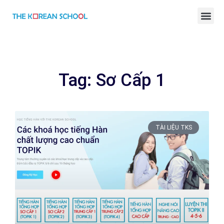
BÀI GIẢNG TIẾNG HÀN ONLINE
Tag: Sơ Cấp 1
TÀI LIỆU TKS