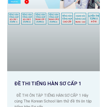
ĐỀ THI TIẾNG HÀN SƠ CẤP 1
ĐỀ THI ÔN TẬP TIẾNG HÀN SƠ CẤP 1 Hãy
cùng The Korean School làm thử đề thi ôn tập
tiếng Hàn Sơ cấp