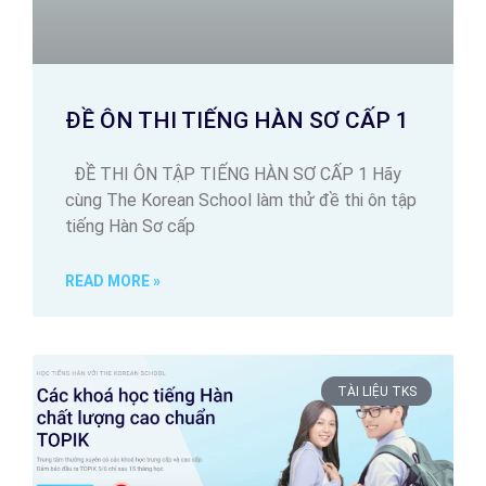
ĐỀ ÔN THI TIẾNG HÀN SƠ CẤP 1
ĐỀ THI ÔN TẬP TIẾNG HÀN SƠ CẤP 1 Hãy
cùng The Korean School làm thử đề thi ôn tập
tiếng Hàn Sơ cấp
READ MORE »
TÀI LIỆU TKS