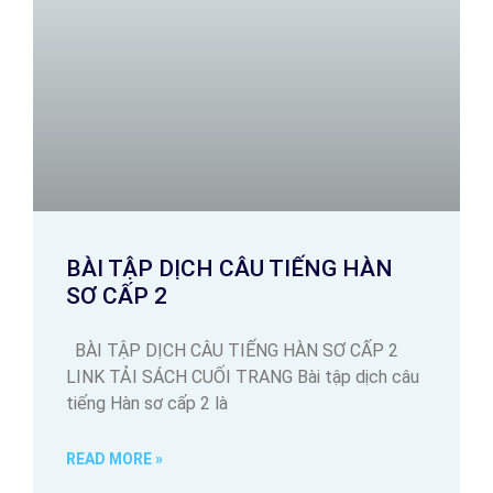
BÀI TẬP DỊCH CÂU TIẾNG HÀN
SƠ CẤP 2
BÀI TẬP DỊCH CÂU TIẾNG HÀN SƠ CẤP 2
LINK TẢI SÁCH CUỐI TRANG Bài tập dịch câu
tiếng Hàn sơ cấp 2 là
READ MORE »