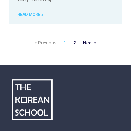
READ MORE »
« Previous
1
2
Next »