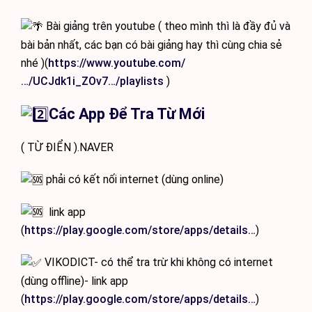
Bài giảng trên youtube ( theo mình thì là đầy đủ và
bài bản nhất, các bạn có bài giảng hay thì cùng chia sẻ
nhé )(
https://www.youtube.com/
…/UCJdk1i_ZOv7…/playlists
)️️
Các App Để Tra Từ Mới
( TỪ ĐIỂN ).NAVER
phải có kết nối internet (dùng online)
link app
(
https://play.google.com/store/apps/details…
)
VIKODICT- có thể tra trừ khi không có internet
(dùng offline)- link app
(
https://play.google.com/store/apps/details…
)️️