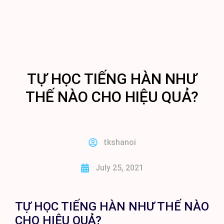
BÀI GIẢNG TIẾNG HÀN ONLINE
TỰ HỌC TIẾNG HÀN NHƯ
THẾ NÀO CHO HIỆU QUẢ?
tkshanoi
July 25, 2021
TỰ HỌC TIẾNG HÀN NHƯ THẾ NÀO
CHO HIỆU QUẢ?