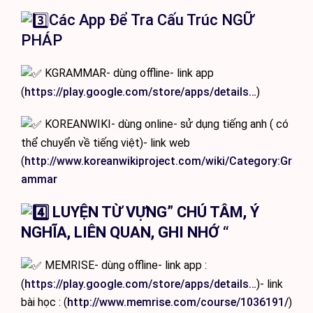
Các App Để Tra Cấu Trúc NGỮ
PHÁP
KGRAMMAR- dùng offline- link app
(
https://play.google.com/store/apps/details…
)
KOREANWIKI- dùng online- sử dụng tiếng anh ( có
thể chuyển về tiếng việt)- link web
(
http://www.koreanwikiproject.com/wiki/Category:Gr
ammar
LUYỆN TỪ VỰNG” CHÚ TÂM, Ý
NGHĨA, LIÊN QUAN, GHI NHỚ “
MEMRISE- dùng offline- link app :
(
https://play.google.com/store/apps/details…
)- link
bài học : (
http://www.memrise.com/course/1036191/
)