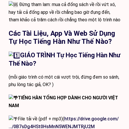
Đừng tham lam: mua cả đống sách về rồi vứt xó,
hay tải cả đống app về rồi chẳng bao giờ đụng đến,
tham khảo cả trăm cách rồi chẳng theo một lộ trình nào
Các Tài Liệu, App Và Web Sử Dụng
Tự Học Tiếng Hàn Như Thế Nào?
GIÁO TRÌNH
Tự Học Tiếng Hàn Như
Thế Nào?
(mỗi giáo trình có một cái vượt trội, đừng đem so sánh,
phụ lòng tác giả, OK? )
TIẾNG HÀN TỔNG HỢP DÀNH CHO NGƯỜI VIỆT
NAM
File tải về (pdf + mp3)(
https://drive.google.com/
…/0B7sDg4HSt0HsMnN5WENJMTRjU2M