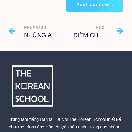
PREVIOUS
NEXT
NHỮNG APP TỰ HỌC TIẾNG HÀN HIỆU QUẢ
ĐIỂM CHUẨN CÁC TRƯỜNG ĐÀO TẠO TIẾNG HÀN NHỮNG NĂM GẦN ĐÂY
Trung tâm tiếng Hàn tại Hà Nội The Korean School thiết kế
chương trình tiếng Hàn chuyên sâu chất lượng cao nhằm