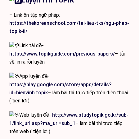
Luyện THI TOPIK
– Link ôn tập ngữ pháp:
https://thekoreanschool.com/tai-lieu-tks/ngu-phap-
topik-ii/
Link tải đề-
https://www.topikguide.com/previous-papers/
– tải
về, in ra rồi luyện
App luyện đề-
https://play.google.com/store/apps/details?
id=hienvinh.topik
– làm bài thi trực tiếp trên điện thoại
( tiện lợi )
Web luyện đề-
http://www.studytopik.go.kr/sub-
1/link_url.asp?ma_url=sub_1
– làm bài thi trực tiếp
trên web ( tiện lợi )️️