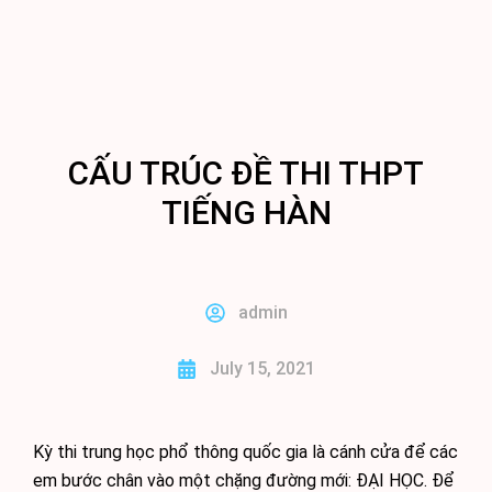
BÀI GIẢNG TIẾNG HÀN ONLINE
CẤU TRÚC ĐỀ THI THPT
TIẾNG HÀN
admin
July 15, 2021
Kỳ thi trung học phổ thông quốc gia là cánh cửa để các
em bước chân vào một chặng đường mới: ĐẠI HỌC. Để