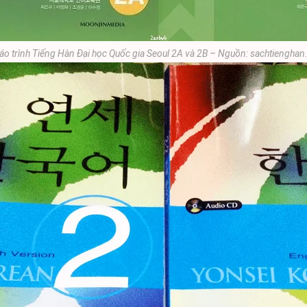
áo trình Tiếng Hàn Đại học Quốc gia Seoul 2A và 2B – Nguồn: sachtiengha